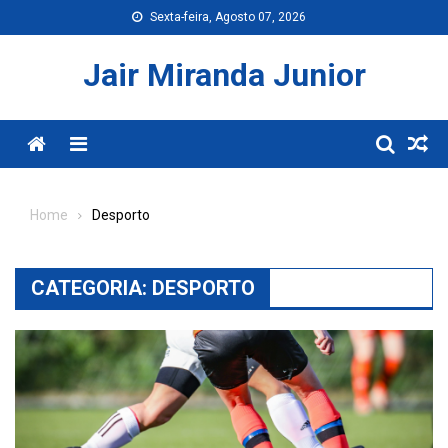
Skip
Sexta-feira, Agosto 07, 2026
to
content
Jair Miranda Junior
Menu
Home
Desporto
CATEGORIA:
DESPORTO