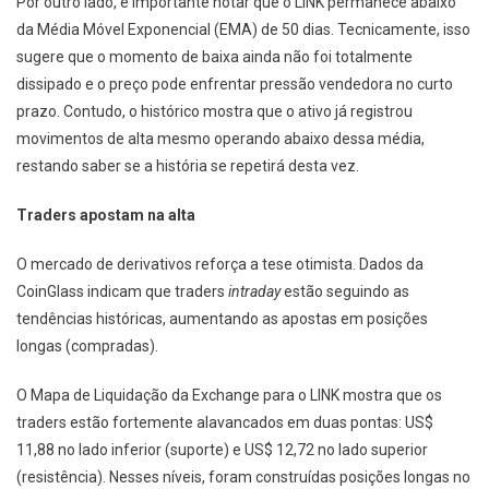
Por outro lado, é importante notar que o LINK permanece abaixo
da Média Móvel Exponencial (EMA) de 50 dias. Tecnicamente, isso
sugere que o momento de baixa ainda não foi totalmente
dissipado e o preço pode enfrentar pressão vendedora no curto
prazo. Contudo, o histórico mostra que o ativo já registrou
movimentos de alta mesmo operando abaixo dessa média,
restando saber se a história se repetirá desta vez.
Traders apostam na alta
O mercado de derivativos reforça a tese otimista. Dados da
CoinGlass indicam que traders
intraday
estão seguindo as
tendências históricas, aumentando as apostas em posições
longas (compradas).
O Mapa de Liquidação da Exchange para o LINK mostra que os
traders estão fortemente alavancados em duas pontas: US$
11,88 no lado inferior (suporte) e US$ 12,72 no lado superior
(resistência). Nesses níveis, foram construídas posições longas no