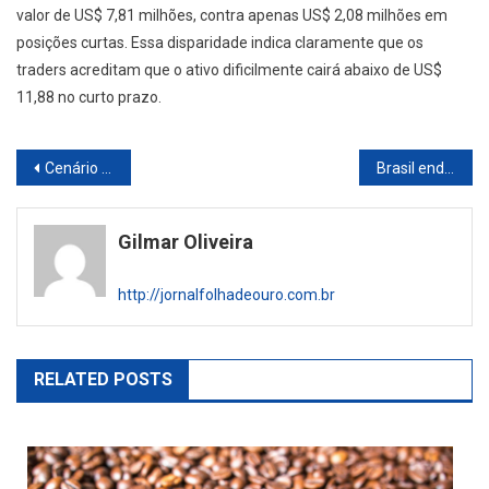
valor de US$ 7,81 milhões, contra apenas US$ 2,08 milhões em
posições curtas. Essa disparidade indica claramente que os
traders acreditam que o ativo dificilmente cairá abaixo de US$
11,88 no curto prazo.
Navegação
Cenário de Investimentos: Saídas em ETFs de Criptoativos e a Estrutura dos Fundos de Fundos
Brasil endurece combate ao garimpo ilegal na Amazônia e traça nova estratégia para minerais estratégicos
de
Gilmar Oliveira
artigos
http://jornalfolhadeouro.com.br
RELATED POSTS