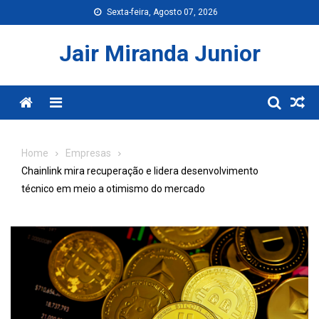
Skip
Sexta-feira, Agosto 07, 2026
to
content
Jair Miranda Junior
Menu
Home
Empresas
Chainlink mira recuperação e lidera desenvolvimento
técnico em meio a otimismo do mercado