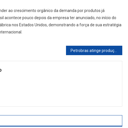
ender ao crescimento orgânico da demanda por produtos já
sil acontece pouco depois da empresa ter anunciado, no início do
brica nos Estados Unidos, demonstrando a força de sua estratégia
ternacional.
Petrobras atinge produção recorde e destaca eficiência no pré-sal
o