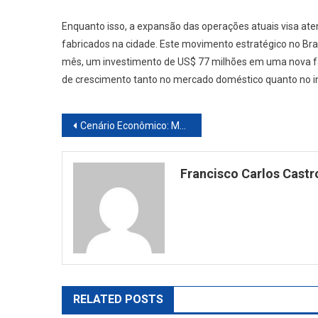
Enquanto isso, a expansão das operações atuais visa at
fabricados na cidade. Este movimento estratégico no Bra
mês, um investimento de US$ 77 milhões em uma nova fá
de crescimento tanto no mercado doméstico quanto no in
Navegação
Cenário Econômico: Mercado Livre Anuncia Reajuste e Ibovespa Fecha em Alta
de
Francisco Carlos Castr
artigos
RELATED POSTS