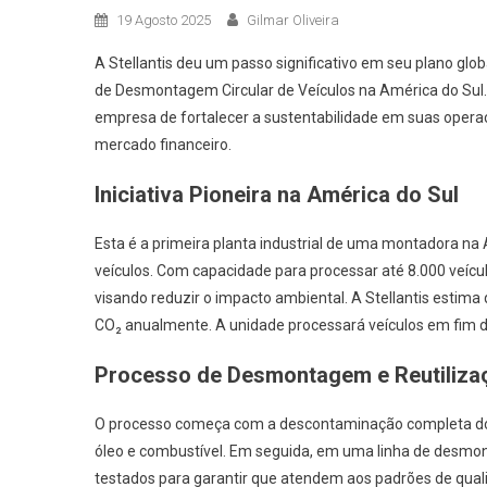
19 Agosto 2025
Gilmar Oliveira
A Stellantis deu um passo significativo em seu plano glo
de Desmontagem Circular de Veículos na América do Sul. A 
empresa de fortalecer a sustentabilidade em suas oper
mercado financeiro.
Iniciativa Pioneira na América do Sul
Esta é a primeira planta industrial de uma montadora 
veículos. Com capacidade para processar até 8.000 veícul
visando reduzir o impacto ambiental. A Stellantis estima
CO₂ anualmente. A unidade processará veículos em fim de 
Processo de Desmontagem e Reutiliza
O processo começa com a descontaminação completa do ve
óleo e combustível. Em seguida, em uma linha de desm
testados para garantir que atendem aos padrões de quali