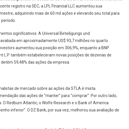
ente registro na SEC, a LPL Financial LLC aumentou sua
imestre, adquirindo mais de 60 mil ações e elevando seu total para
 período.
ntos significativos. A Universal Beteiligungs und
o avaliada em aproximadamente US$ 93,7 milhões no quarto
 Investors aumentou sua posição em 306,9%, enquanto a BNP
nt L.P. também estabeleceram novas posições de dezenas de
nais detêm 59,48% das ações da empresa.
analistas de mercado sobre as ações da STLA é mista.
omendação das ações de “manter” para “comprar”. Por outro lado,
. O Redburn Atlantic, o Wolfe Research e o Bank of America
enho inferior”. O DZ Bank, por sua vez, melhorou sua avaliação de