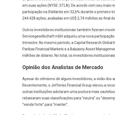
em suas ações (NYSE: STLA). De acordo com seu mais rec
participação na Stellantis em 32,6% durante o primeiro tr
244.428 ações, avaliadas em US$ 2,74 milhões ao final do
Outros investidores institucionais também fizeram movime
Servicegesellschaft mbH adquiriu uma nova participaçã
trimestre. No mesmo período, a Capital Research Global
Paribas Financial Markets e a Balyasny Asset Manageme
milhões de dólares. No total, os investidores institucio
Opinião dos Analistas de Mercado
Apesar do otimismo de alguns investidores, a visão dos 
Recentemente, o Jefferies Financial Group elevou a rec
outras instituições adotaram uma postura mais cautelosa
rebaixaram suas classificações para “neutra” ou “desemp
“venda forte” para “manter”.