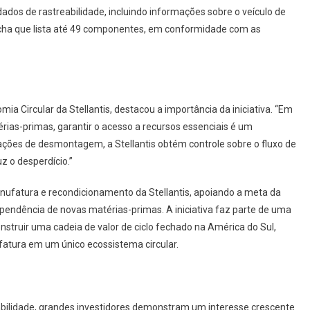
os de rastreabilidade, incluindo informações sobre o veículo de
cha que lista até 49 componentes, em conformidade com as
a Circular da Stellantis, destacou a importância da iniciativa. “Em
as-primas, garantir o acesso a recursos essenciais é um
erações de desmontagem, a Stellantis obtém controle sobre o fluxo de
 o desperdício.”
ufatura e recondicionamento da Stellantis, apoiando a meta da
ependência de novas matérias-primas. A iniciativa faz parte de uma
struir uma cadeia de valor de ciclo fechado na América do Sul,
tura em um único ecossistema circular.
bilidade, grandes investidores demonstram um interesse crescente