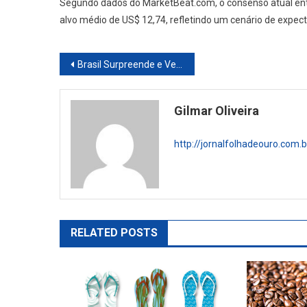
Segundo dados do MarketBeat.com, o consenso atual entr
alvo médio de US$ 12,74, refletindo um cenário de expect
Navegação
Brasil Surpreende e Vence o Canadá em Estreia Física no GLOBL JAM
de
Gilmar Oliveira
artigos
http://jornalfolhadeouro.com.b
RELATED POSTS