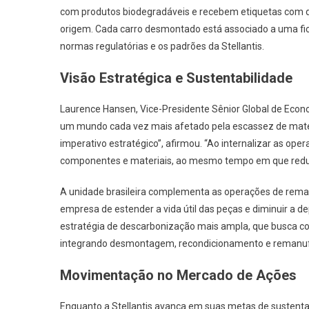
com produtos biodegradáveis e recebem etiquetas com dad
origem. Cada carro desmontado está associado a uma fi
normas regulatórias e os padrões da Stellantis.
Visão Estratégica e Sustentabilidade
Laurence Hansen, Vice-Presidente Sênior Global de Economi
um mundo cada vez mais afetado pela escassez de matéri
imperativo estratégico”, afirmou. “Ao internalizar as op
componentes e materiais, ao mesmo tempo em que reduz
A unidade brasileira complementa as operações de reman
empresa de estender a vida útil das peças e diminuir a d
estratégia de descarbonização mais ampla, que busca con
integrando desmontagem, recondicionamento e remanufa
Movimentação no Mercado de Ações
Enquanto a Stellantis avança em suas metas de sustenta