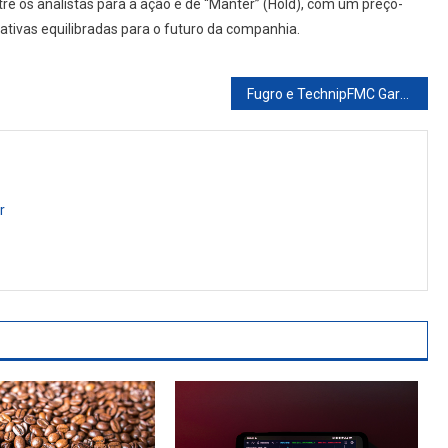
e os analistas para a ação é de “Manter” (Hold), com um preço-
ativas equilibradas para o futuro da companhia.
Fugro e TechnipFMC Garantem Contratos Estratégicos e Impulsionam a Expansão do Setor de Óleo e Gás no Brasil
r